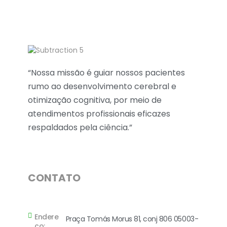
P
AC ONLINE
Processamento Auditivo Central - Plataforma de treinamento auditivo
“Nossa missão é guiar nossos pacientes
rumo ao desenvolvimento cerebral e
otimização cognitiva, por meio de
atendimentos profissionais eficazes
respaldados pela ciência.”
CONTATO
Endere
Praça Tomás Morus 81, conj 806 05003-
ço: