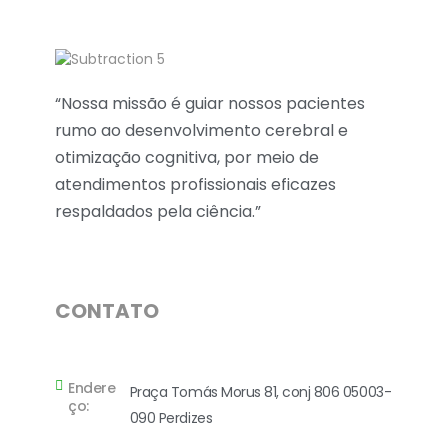
P
AC ONLINE
Processamento Auditivo Central - Plataforma de treinamento auditivo
“Nossa missão é guiar nossos pacientes
rumo ao desenvolvimento cerebral e
otimização cognitiva, por meio de
atendimentos profissionais eficazes
respaldados pela ciência.”
CONTATO
Endere
Praça Tomás Morus 81, conj 806 05003-
ço:
090 Perdizes