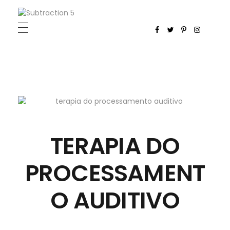
P
AC ONLINE
Processamento Auditivo Central - Plataforma de treinamento auditivo
TERAPIA DO
PROCESSAMENT
O AUDITIVO