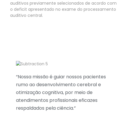
auditivos previamente selecionados de acordo com
o deficit apresentado no exame do processamento
auditivo central.
P
AC ONLINE
Processamento Auditivo Central - Plataforma de treinamento auditivo
“Nossa missão é guiar nossos pacientes
rumo ao desenvolvimento cerebral e
otimização cognitiva, por meio de
atendimentos profissionais eficazes
respaldados pela ciência.”