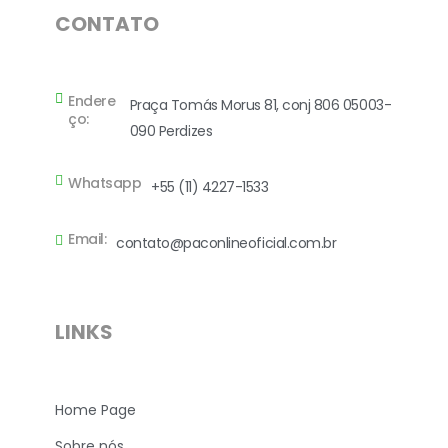
CONTATO
Endere
Praça Tomás Morus 81, conj 806 05003-
ço:
090 Perdizes
Whatsapp
+55 (11) 4227-1533
Email:
contato@paconlineoficial.com.br
LINKS
Home Page
Sobre nós